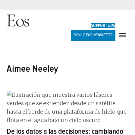
Skip
to
SUPPORT
EOS
content
Eos
SIGN UP FOR NEWSLETTER
ME
Aimee Neeley
De los datos a las decisiones: cambiando