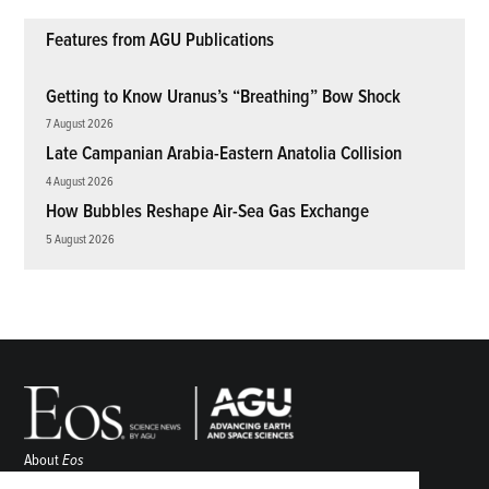
Features from AGU Publications
Getting to Know Uranus’s “Breathing” Bow Shock
7 August 2026
Late Campanian Arabia-Eastern Anatolia Collision
4 August 2026
How Bubbles Reshape Air-Sea Gas Exchange
5 August 2026
About
Eos
ENGAGE